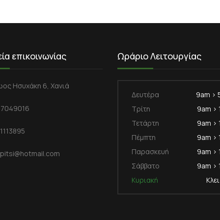
εία επικοινωνίας
Ωράριο Λειτουργίας
ωος Ησυχάκη 6, Χανιά
Δευτέρα
9am > 
7049016
Τρίτη
9am >
Τετάρτη
9am >
1113895
Πέμπτη
9am >
Παρασκευή
9am >
spitsi@hotmail.com
Σάββατο
9am >
Κυριακή
Κλε