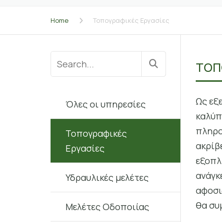
Home
Τοπογραφικές Εργασίες
Search
ΤΟΠ
for:
Ως εξ
Όλες οι υπηρεσίες
καλύπ
πληρο
Τοπογραφικές
ακρίβ
Εργασίες
εξοπλ
ανάγκ
Υδραυλικές μελέτες
αφοσι
θα συ
Μελέτες Οδοποιίας