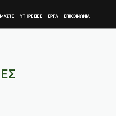
ΕΙΜΑΣΤΕ
ΥΠΗΡΕΣΙΕΣ
ΕΡΓΑ
ΕΠΙΚΟΙΝΩΝΙΑ
ΤΟΠΟΓΡΑΦΙΚΕΣ ΕΡΓΑΣΙΕΣ
ΥΔΡΑΥΛΙΚΕΣ ΜΕΛΕΤΕΣ
ΜΕΛΕΤΕΣ ΟΔΟΠΟΙΙΑΣ
ΙΕΣ
ΔΑΣΙΚΟΙ ΧΑΡΤΕΣ
ΦΩΤΟΓΡΑΜΜΕΤΡΙΑ
ΚΤΗΜΑΤΟΛΟΓΙΟ