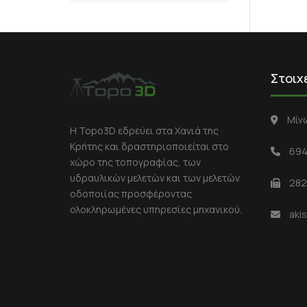
Στοιχ
Μίν
Η Topo3D
εδρεύει στα Χανιά της
Κρήτης και δραστηριοποιείται στο
694
χώρο της τοπογραφίας, των
υδραυλικών μελετών και των μελετών
282
οδοποιίας προσφέροντας
ολοκληρωμένες υπηρεσίες μηχανικού.
aki